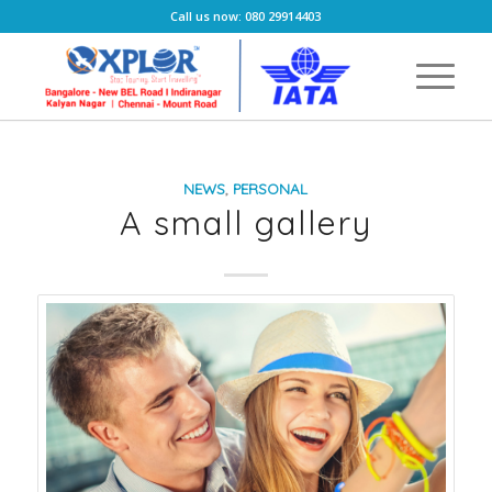
Call us now: 080 29914403
NEWS
,
PERSONAL
A small gallery