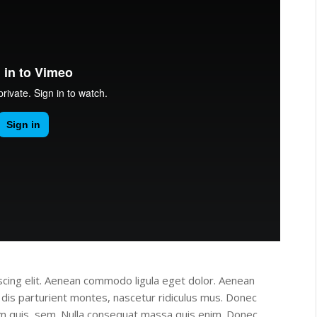
scing elit. Aenean commodo ligula eget dolor. Aenean
dis parturient montes, nascetur ridiculus mus. Donec
ium quis, sem. Nulla consequat massa quis enim. Donec