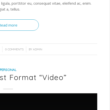
 ligula, porttitor eu, consequat vitae, eleifend ac, enim.
at a, tellus.
Read more
/
0 COMMENTS
BY
ADMIN
PERSONAL
ost Format “Video”