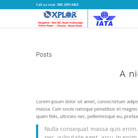
Call us now: 080 29914403
Posts
A n
Lorem ipsum dolor sit amet, consectetuer adipi
massa. Cum sociis natoque penatibus et magnis 
quam felis, ultricies nec, pellentesque eu, preti
Nulla consequat massa quis enim. D
nec, vulputate eget, arcu. In enim