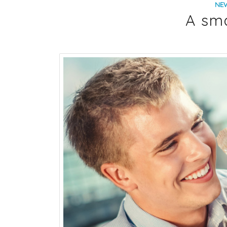
NE
A sma