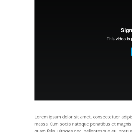
Lorem ipsum dolor sit amet, consectetuer adipi
massa. Cum sociis natoque penatibus et magnis 
quam felis, ultricies nec, pellentesque eu, pret