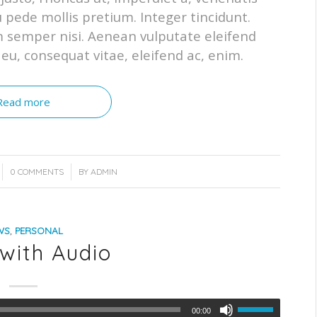
u pede mollis pretium. Integer tincidunt.
 semper nisi. Aenean vulputate eleifend
r eu, consequat vitae, eleifend ac, enim.
Read more
/
0 COMMENTS
BY
ADMIN
WS
,
PERSONAL
 with Audio
00:00