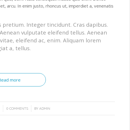
eget, arcu. In enim justo, rhoncus ut, imperdiet a, venenatis
 pretium. Integer tincidunt. Cras dapibus.
enean vulputate eleifend tellus. Aenean
t vitae, eleifend ac, enim. Aliquam lorem
at a, tellus.
Read more
/
3
0 COMMENTS
BY
ADMIN