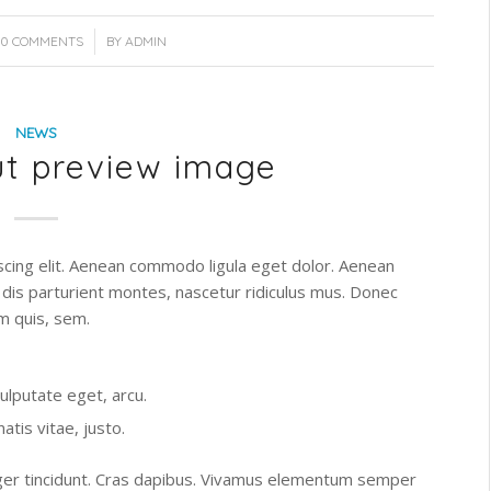
/
0 COMMENTS
BY
ADMIN
NEWS
ut preview image
scing elit. Aenean commodo ligula eget dolor. Aenean
dis parturient montes, nascetur ridiculus mus. Donec
um quis, sem.
vulputate eget, arcu.
atis vitae, justo.
teger tincidunt. Cras dapibus. Vivamus elementum semper