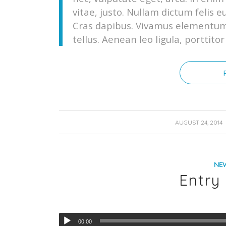
vitae, justo. Nullam dictum felis e
Cras dapibus. Vivamus elementum
tellus. Aenean leo ligula, porttito
/
AUGUST 24, 2014
NE
Entry
00:00