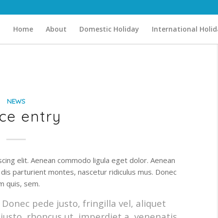
Home
About
Domestic Holiday
International Holi
NEWS
ice entry
scing elit. Aenean commodo ligula eget dolor. Aenean
dis parturient montes, nascetur ridiculus mus. Donec
um quis, sem.
onec pede justo, fringilla vel, aliquet
 justo, rhoncus ut, imperdiet a, venenatis