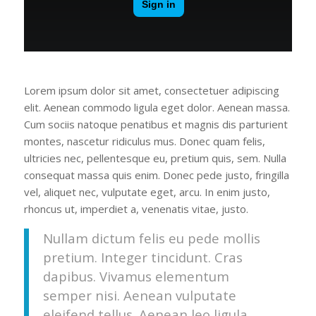
Lorem ipsum dolor sit amet, consectetuer adipiscing
elit. Aenean commodo ligula eget dolor. Aenean massa.
Cum sociis natoque penatibus et magnis dis parturient
montes, nascetur ridiculus mus. Donec quam felis,
ultricies nec, pellentesque eu, pretium quis, sem. Nulla
consequat massa quis enim. Donec pede justo, fringilla
vel, aliquet nec, vulputate eget, arcu. In enim justo,
rhoncus ut, imperdiet a, venenatis vitae, justo.
Nullam dictum felis eu pede mollis
pretium. Integer tincidunt. Cras
dapibus. Vivamus elementum
semper nisi. Aenean vulputate
eleifend tellus. Aenean leo ligula,