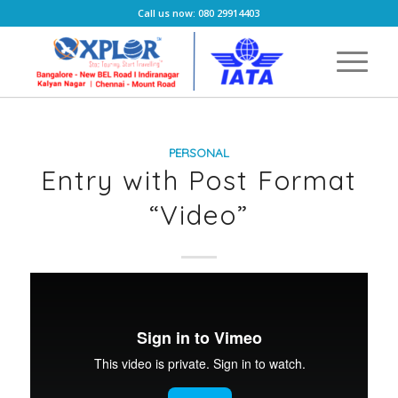
Call us now: 080 29914403
PERSONAL
Entry with Post Format
“Video”